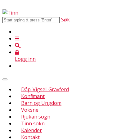
Søk
Logg inn
Dåp-Vigsel-Gravferd
Konfirmant
Barn og Ungdom
Voksne
Rjukan sogn
Tinn sokn
Kalender
Kontakt