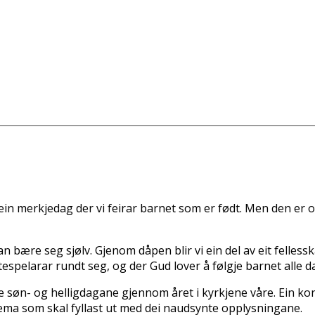
ein merkjedag der vi feirar barnet som er født. Men den er 
kan bære seg sjølv. Gjenom dåpen blir vi ein del av eit felles
tespelarar rundt seg, og der Gud lover å følgje barnet alle d
e søn- og helligdagane gjennom året i kyrkjene våre. Ein kont
skjema som skal fyllast ut med dei naudsynte opplysningane.