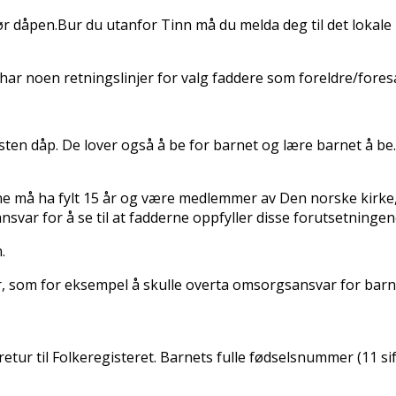
ør dåpen.Bur du utanfor Tinn må du melda deg til det lokale 
n har noen retningslinjer for valg faddere som foreldre/f
ten dåp. De lover også å be for barnet og lære barnet å be. 
rne må ha fylt 15 år og være medlemmer av Den norske kirke
var for å se til at fadderne oppfyller disse forutsetningene.
n.
er, som for eksempel å skulle overta omsorgsansvar for barn
g retur til Folkeregisteret. Barnets fulle fødselsnummer (11 s