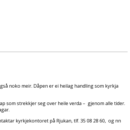
også noko meir. Dåpen er ei heilag handling som kyrkja
skap som strekkjer seg over heile verda – gjenom alle tider.
agar.
aktar kyrkjekontoret på Rjukan, tlf. 35 08 28 60, og finn