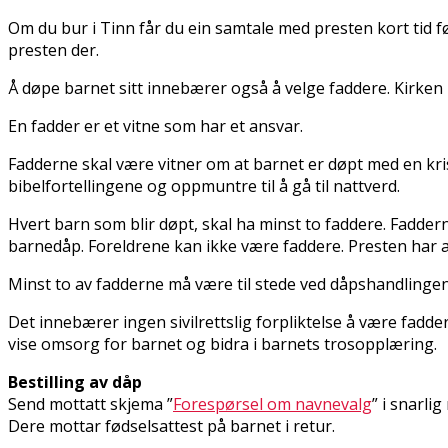
Om du bur i Tinn får du ein samtale med presten kort tid f
presten der.
Å døpe barnet sitt innebærer også å velge faddere. Kirke
En fadder er et vitne som har et ansvar.
Fadderne skal være vitner om at barnet er døpt med en kris
bibelfortellingene og oppmuntre til å gå til nattverd.
Hvert barn som blir døpt, skal ha minst to faddere. Fadde
barnedåp. Foreldrene kan ikke være faddere. Presten har ans
Minst to av fadderne må være til stede ved dåpshandlinge
Det innebærer ingen sivilrettslig forpliktelse å være fadd
vise omsorg for barnet og bidra i barnets trosopplæring.
Bestilling av dåp
Send mottatt skjema ”
Forespørsel om navnevalg
” i snarli
Dere mottar fødselsattest på barnet i retur.