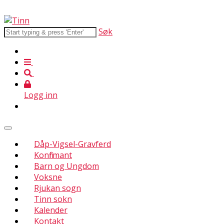
Søk
Logg inn
Dåp-Vigsel-Gravferd
Konfirmant
Barn og Ungdom
Voksne
Rjukan sogn
Tinn sokn
Kalender
Kontakt